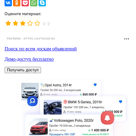
Оцените материал:
/
3
2
РЕКЛАМА • HTTPS://AVTOCOD.RU