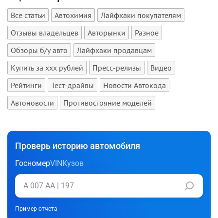
Все статьи
Автохимия
Лайфхаки покупателям
Отзывы владельцев
Авторынки
Разное
Обзоры б/у авто
Лайфхаки продавцам
Купить за xxx рублей
Пресс-релизы
Видео
Рейтинги
Тест-драйвы
Новости Автокода
Автоновости
Противостояние моделей
Проверь историю автомобиля
Госномер
VIN
Кузов
Пример отчета