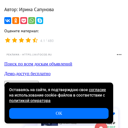
Автор: Ирина Сапунова
Оцените материал:
/
4.1
480
РЕКЛАМА • HTTPS://AVTOCOD.RU