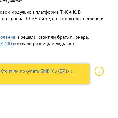
ном рынке.
новой модульной платформе TNGA-K. В
н стал на 30 мм ниже, но зато вырос в длине и
околения
и решали, стоит ли брать пионера.
RX 300
и искали разницу между авто.
Стоит ли покупать БМВ Х6 (E71) с