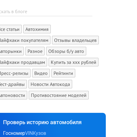
Все статьи
Автохимия
Лайфхаки покупателям
Отзывы владельцев
Авторынки
Разное
Обзоры б/у авто
Лайфхаки продавцам
Купить за xxx рублей
Пресс-релизы
Видео
Рейтинги
Тест-драйвы
Новости Автокода
Автоновости
Противостояние моделей
Проверь историю автомобиля
Госномер
VIN
Кузов