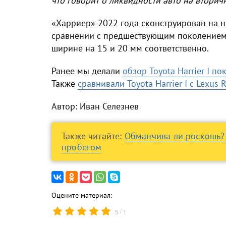
что говорит о ликвидности авто на вторич
«Харриер» 2022 года сконструирован на 
сравнении с предшествующим поколением о
ширине на 15 и 20 мм соответственно.
Ранее мы делали
обзор Toyota Harrier I п
Также
сравнивали Toyota Harrier I с Lexus 
Автор: Иван Селезнев
Также читайте:
Обманчива ли роскошь? 
пробегом
Оцените материал:
/
5
1