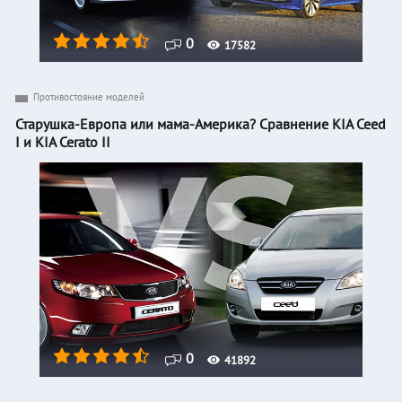
0
17582
Противостояние моделей
Старушка-Европа или мама-Америка? Сравнение KIA Ceed
I и KIA Cerato II
0
41892