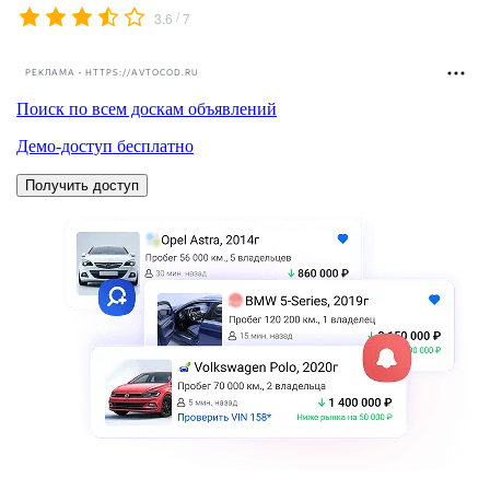
/
3.6
7
РЕКЛАМА • HTTPS://AVTOCOD.RU