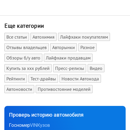
Еще категории
Все статьи
Автохимия
Лайфхаки покупателям
Отзывы владельцев
Авторынки
Разное
Обзоры б/у авто
Лайфхаки продавцам
Купить за xxx рублей
Пресс-релизы
Видео
Рейтинги
Тест-драйвы
Новости Автокода
Автоновости
Противостояние моделей
Проверь историю автомобиля
Госномер
VIN
Кузов