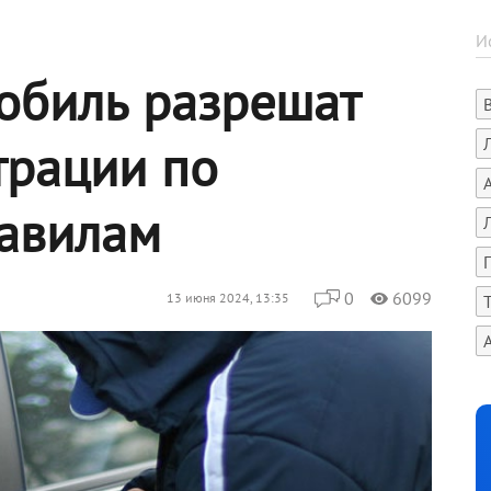
обиль разрешат
трации по
авилам
0
6099
13 июня 2024, 13:35