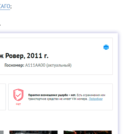
САГО
;
.