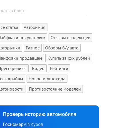
Все статьи
Автохимия
Лайфхаки покупателям
Отзывы владельцев
Авторынки
Разное
Обзоры б/у авто
Лайфхаки продавцам
Купить за xxx рублей
Пресс-релизы
Видео
Рейтинги
Тест-драйвы
Новости Автокода
Автоновости
Противостояние моделей
Проверь историю автомобиля
Госномер
VIN
Кузов