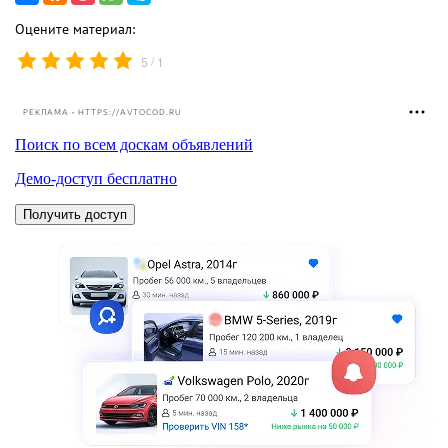
Оцените материал:
/
5
1
РЕКЛАМА • HTTPS://AVTOCOD.RU