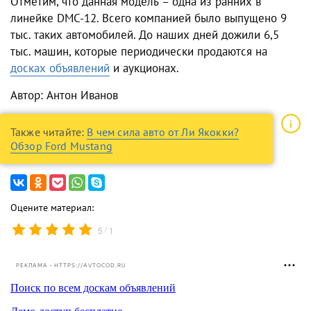
Отметим, что данная модель – одна из ранних в
линейке DMC-12. Всего компанией было выпущено 9
тыс. таких автомобилей. До наших дней дожили 6,5
тыс. машин, которые периодически продаются на
досках объявлений
и аукционах.
Автор: Антон Иванов
Также читайте:
В чем сила авто от Ли Якокки?
Обзор Ford Mustang
Оцените материал:
/
5
1
РЕКЛАМА • HTTPS://AVTOCOD.RU