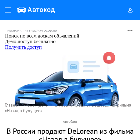
РЕКЛАМА • HTTPS://AVTOCOD.RU
Главная
Блог (18+)
В России продают DeLorean из фильма
«Назад в будущее»
Автоблог
В России продают DeLorean из фильма
«Назад в будущее»