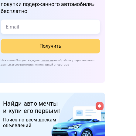
покупки подержанного автомобиля»
бесплатно
Получить
Нажимая
«Получить»
, я даю
согласие
на обработку персональных
данных в соответствии с
политикой оператора
Найди авто мечты
и купи его первым!
Поиск по всем доскам
объявлений