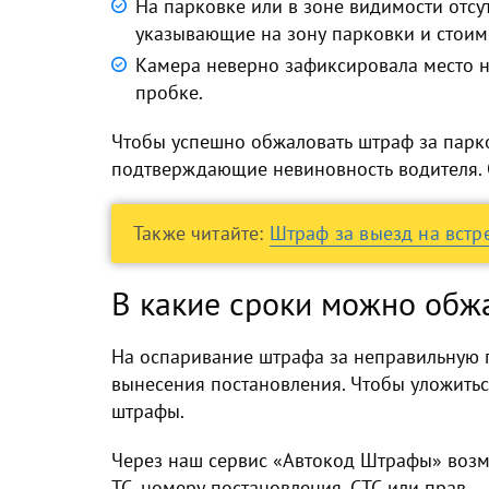
На парковке или в зоне видимости отс
указывающие на зону парковки и стоим
Камера неверно зафиксировала место н
пробке.
Чтобы успешно обжаловать штраф за парко
подтверждающие невиновность водителя. 
Также читайте:
Штраф за выезд на встр
В какие сроки можно обж
На оспаривание штрафа за неправильную п
вынесения постановления. Чтобы уложитьс
штрафы.
Через наш сервис «Автокод Штрафы» во
ТС, номеру постановления, СТС или прав.