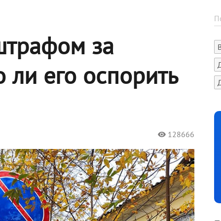
 штрафом за
 ли его оспорить
128666