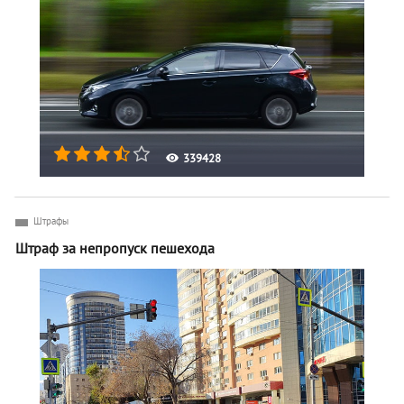
339428
Штрафы
Штраф за непропуск пешехода