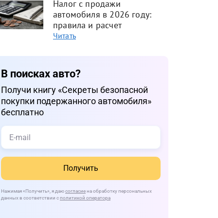
Налог с продажи
автомобиля в 2026 году:
правила и расчет
Читать
В поисках авто?
Получи книгу «Cекреты безопасной
покупки подержанного автомобиля»
бесплатно
Получить
Нажимая
«Получить»
, я даю
согласие
на обработку персональных
данных в соответствии с
политикой оператора