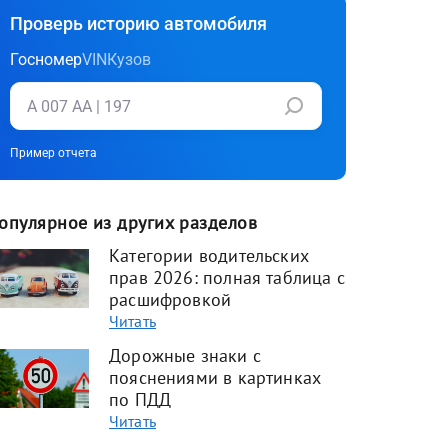
Проверь историю автомобиля
Госномер
VIN
Кузов
Пример отчета
опулярное из других разделов
Категории водительских
прав 2026: полная таблица с
расшифровкой
Читать
Дорожные знаки с
пояснениями в картинках
по ПДД
Читать