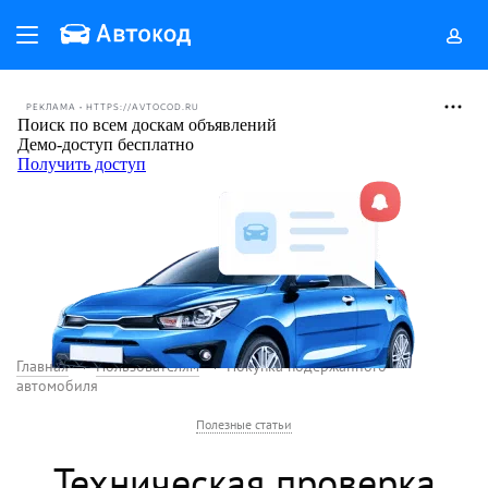
РЕКЛАМА • HTTPS://AVTOCOD.RU
Главная
Пользователям
Покупка подержанного
автомобиля
Полезные статьи
Техническая проверка