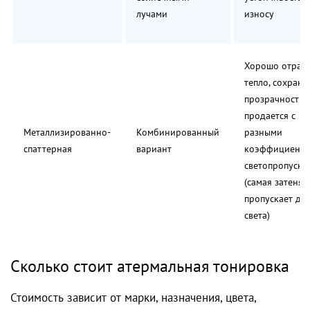
лучами
износу
Хорошо отраж
тепло, сохраня
прозрачность,
продается с
Металлизированно-
Комбинированный
разными
спаттерная
вариант
коэффициент
светопропуска
(самая затеня
пропускает до
света)
Сколько стоит атермальная тонировка
Стоимость зависит от марки, назначения, цвета,