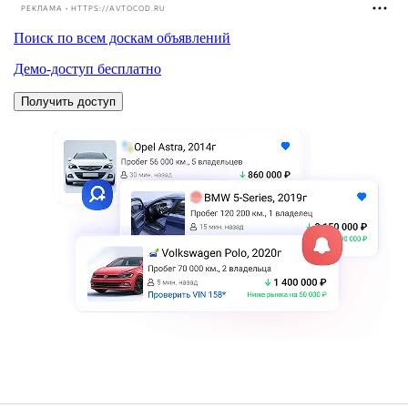
РЕКЛАМА • HTTPS://AVTOCOD.RU