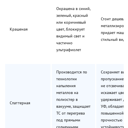
Окрашена в синий,
зеленый, красный
Стоит дешевле
или коричневый
металлизирова
Крашеная
цвет, блокирует
придает маши
видимый свет и
стильный вид
частично
ультрафиолет
Производится по
Сохраняет выс
технологии
пропускание св
напыления
не отсвечивает
металлов на
искажает цвета
полиэстер в
удерживает д
Спаттерная
вакууме, защищает
УФ, обладает
ТС от перегрева
повышенной
под прямыми
прочностью и
солнечными
устойчивостью