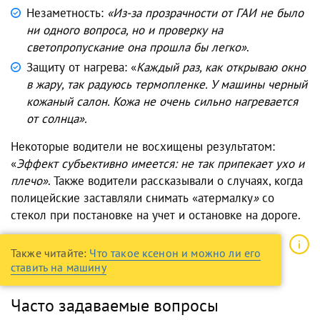
Незаметность:
«Из-за прозрачности от ГАИ не было
ни одного вопроса, но и проверку на
светопропускание она прошла бы легко»
.
Защиту от нагрева: «
Каждый раз, как открываю окно
в жару, так радуюсь термопленке. У машины черный
кожаный салон. Кожа не очень сильно нагревается
от солнца».
Некоторые водители не восхищены результатом:
«
Эффект субъективно имеется: не так припекает ухо и
плечо»
. Также водители рассказывали о случаях, когда
полицейские заставляли снимать «атермалку
»
со
стекол при постановке на учет и остановке на дороге.
Также читайте:
Что такое ксенон и можно ли его
ставить на машину
Часто задаваемые вопросы