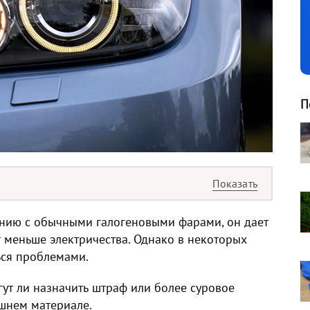
П
ению с обычными галогеновыми фарами, он дает
т меньше электричества. Однако в некоторых
ься проблемами.
гут ли назначить штраф или более суровое
яшнем материале.