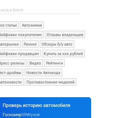
Все статьи
Автохимия
Лайфхаки покупателям
Отзывы владельцев
Авторынки
Разное
Обзоры б/у авто
Лайфхаки продавцам
Купить за xxx рублей
Пресс-релизы
Видео
Рейтинги
Тест-драйвы
Новости Автокода
Автоновости
Противостояние моделей
Проверь историю автомобиля
Госномер
VIN
Кузов