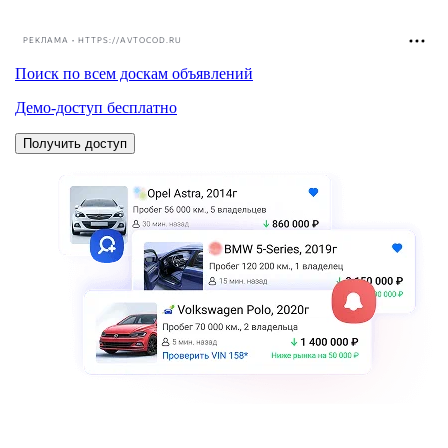
РЕКЛАМА • HTTPS://AVTOCOD.RU