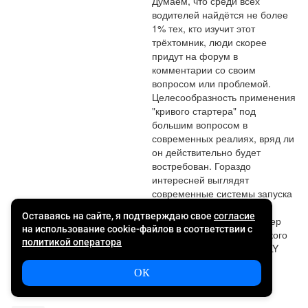
Думаем, что среди всех 
водителей найдётся не более 
1% тех, кто изучит этот 
трёхтомник, люди скорее 
придут на форум в 
комментарии со своим 
вопросом или проблемой. 
Целесообразность применения 
"кривого стартера" под 
большим вопросом в 
современных реалиях, вряд ли 
он действительно будет 
востребован. Гораздо 
интересней выглядят 
современные системы запуска 
двигателя "стартер-
генератором", как например 
реализована система мягкого 
гибрида 48V EMS на GEELY 
ATLAS PRO.
Ответить