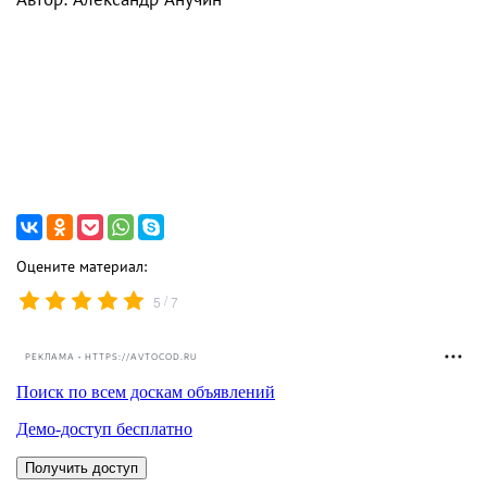
Оцените материал:
/
5
7
РЕКЛАМА • HTTPS://AVTOCOD.RU