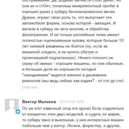
они их и стОят, поскольку межремонтный пробег в 
хороших руках у субару бескомпромиссно велик. 
Думаю, играет свою роль то, что выпускает эти 
автомобили фирма, основа которой - авиация. И 
железо в субару не чета многим, и обработка 
филигранная. И не только раллийные тачки имеют 
полностью оцинкованные кузова, которые больше 10 
лет никакой ржавчины не боятся (ну, если за 
машиной следить, и не купить убитую и 
промокашкой подлатанную). Ничего плохого не 
скажу об эвиках - хорошие машины, но они обычные, 
и большая доля их хорошести сегодня 
"наездниками" видится именно в дешевизне 
ремонтов (мы ведь сейчас как ездим? - от сто до сто)
Ответить
Виктор Маликов
2018.09.26 18:05
Ох уж этот извечный спор кто круче) Если отдалиться 
от конкретно этих двух моделей, и судить по марке, 
то субару явно в выигрыше, у них интересных машин 
побольше чем у митсу. Легаси, форестер, и другие, 