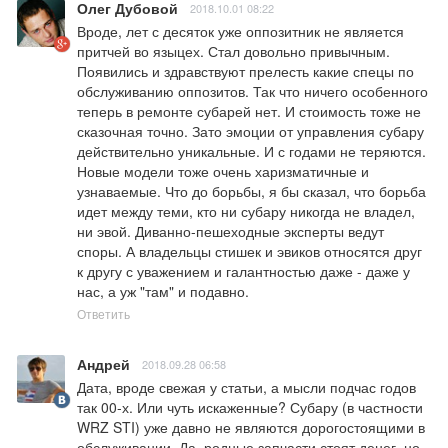
Олег Дубовой
2018.10.01 08:22
Вроде, лет с десяток уже оппозитник не является 
притчей во языцех. Стал довольно привычным. 
Появились и здравствуют прелесть какие спецы по 
обслуживанию оппозитов. Так что ничего особенного 
теперь в ремонте субарей нет. И стоимость тоже не 
сказочная точно. Зато эмоции от управления субару 
действительно уникальные. И с годами не теряются. 
Новые модели тоже очень харизматичные и 
узнаваемые. Что до борьбы, я бы сказал, что борьба 
идет между теми, кто ни субару никогда не владел, 
ни эвой. Диванно-пешеходные эксперты ведут 
споры. А владельцы стишек и эвиков относятся друг 
к другу с уважением и галантностью даже - даже у 
нас, а уж "там" и подавно.
Ответить
Андрей
2018.09.28 06:58
Дата, вроде свежая у статьи, а мысли подчас годов 
так 00-х. Или чуть искаженные? Субару (в частности 
WRZ STI) уже давно не являются дорогостоящими в 
обслуживании. Да, родные запчасти стоят денег, но 