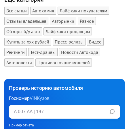
Все статьи
Автохимия
Лайфхаки покупателям
Отзывы владельцев
Авторынки
Разное
Обзоры б/у авто
Лайфхаки продавцам
Купить за xxx рублей
Пресс-релизы
Видео
Рейтинги
Тест-драйвы
Новости Автокода
Автоновости
Противостояние моделей
Проверь историю автомобиля
Госномер
VIN
Кузов
Пример отчета