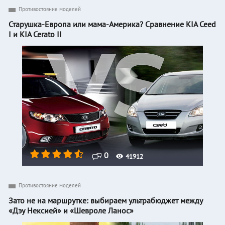
Противостояние моделей
Старушка-Европа или мама-Америка? Сравнение KIA Ceed
I и KIA Cerato II
0
41912
Противостояние моделей
Зато не на маршрутке: выбираем ультрабюджет между
«Дэу Нексией» и «Шевроле Ланос»