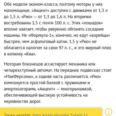
Обе модели эконом-класса, поэтому моторы у них
маломощные. «Акцент» доступен с движками от 1,3 л
до 1,5 л, «Рио» — от 1,3 до 1,6 л. На вторичке
востребованы 1,5 с почти 100 л. с. Этих «лошадок»
вполне хватает, чтобы уверенно обгонять соседние
машины. Не «Формула-1», конечно, но едут «корейцы»
быстрее, чем асфальтовый каток. 1,5 у «Рио» не
облагается налогом за свои 97 л. с., и это жирный плюс
в копилку «Киа».
Моторам близнецов ассистирует механика или
четырехступный автомат. На передних подвесках стоят
«МакФерсоны», а задняя часть различается. «Рио»
компонуется простой балкой с пружинами и
амортизаторами, «Акцент» — многорычажкой,
обеспечивающей высокую устойчивость на
неровностях дорог.
Также читайте:
Чего ждать Hyundai Solaris I с