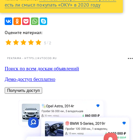
есть ли смысл покупать «ОКУ» в 2020 году
Оцените материал:
/
5
2
РЕКЛАМА • HTTPS://AVTOCOD.RU