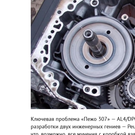
Ключевая проблема «Пежо 307» — AL4/DP0
разработки двух инженерных гениев — Peug
что, возможно, все мучения с коробкой вз