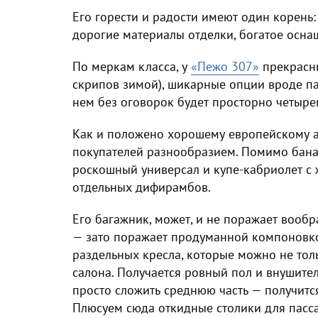
Его горести и радости имеют один корень: 
дорогие материалы отделки, богатое осна
По меркам класса, у
«Пежо 307»
прекрасны
скрипов зимой), шикарные опции вроде па
нем без оговорок будет просторно четыре
Как и положено хорошему европейскому а
покупателей разнообразием. Помимо банал
роскошный универсал и купе-кабриолет с 
отдельных дифирамбов.
Его багажник, может, и не поражает вооб
— зато поражает продуманной компоновко
раздельных кресла, которые можно не тол
салона. Получается ровный пол и внушите
просто сложить среднюю часть — получитс
Плюсуем сюда откидные столики для пасс