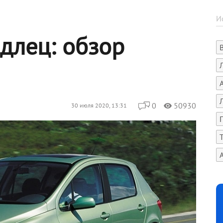
длец: обзор
0
50930
30 июля 2020, 13:31