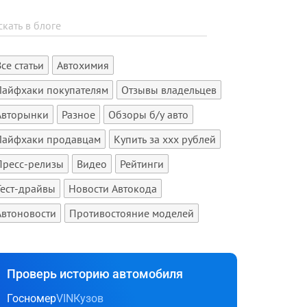
Все статьи
Автохимия
Лайфхаки покупателям
Отзывы владельцев
Авторынки
Разное
Обзоры б/у авто
Лайфхаки продавцам
Купить за xxx рублей
Пресс-релизы
Видео
Рейтинги
Тест-драйвы
Новости Автокода
Автоновости
Противостояние моделей
Проверь историю автомобиля
Госномер
VIN
Кузов