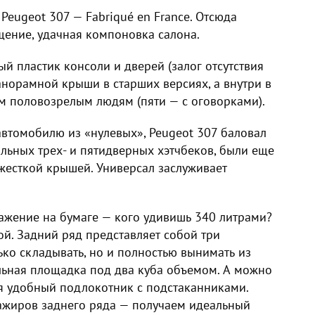
Peugeot 307 — Fabriqué en France. Отсюда
щение, удачная компоновка салона.
й пластик консоли и дверей (залог отсутствия
норамной крыши в старших версиях, а внутри в
м половозрелым людям (пяти — с оговорками).
втомобилю из «нулевых», Peugeot 307 баловал
ьных трех- и пятидверных хэтчбеков, были еще
жесткой крышей. Универсал заслуживает
ражение на бумаге — кого удивишь 340 литрами?
й. Задний ряд представляет собой три
ько складывать, но и полностью вынимать из
льная площадка под два куба объемом. А можно
я удобный подлокотник с подстаканниками.
ажиров заднего ряда — получаем идеальный