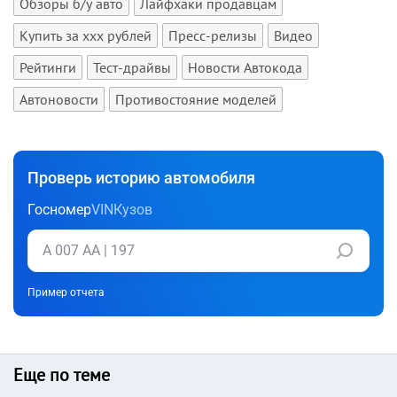
Обзоры б/у авто
Лайфхаки продавцам
Купить за xxx рублей
Пресс-релизы
Видео
Рейтинги
Тест-драйвы
Новости Автокода
Автоновости
Противостояние моделей
Проверь историю автомобиля
Госномер
VIN
Кузов
Пример отчета
Еще по теме