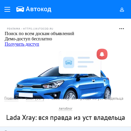
РЕКЛАМА • HTTPS://AVTOCOD.RU
Главная
Блог (18+)
Lada Xray: вся правда из уст владельца
Автоблог
Lada Xray: вся правда из уст владельца