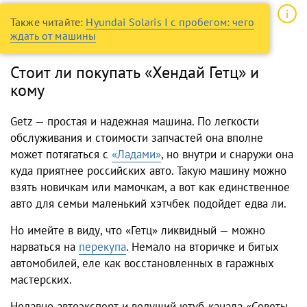
Также читайте:
Hyundai Solaris I с пробегом: чего
ждать от машины
Стоит ли покупать «Хендай Гетц» и
кому
Getz — простая и надежная машина. По легкости
обслуживания и стоимости запчастей она вполне
может потягаться с
«Ладами»
, но внутри и снаружи она
куда приятнее российских авто. Такую машину можно
взять новичкам или мамочкам, а вот как единственное
авто для семьи маленький хэтчбек подойдет едва ли.
Но имейте в виду, что «Гетц» ликвидный — можно
нарваться на
перекупа
. Немало на вторичке и битых
автомобилей, еле как восстановленных в гаражных
мастерских.
Недавно автоэксперт и ведущий ютуб-канала «Советы