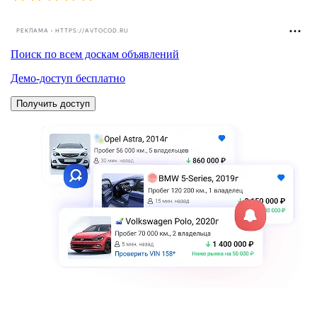
РЕКЛАМА • HTTPS://AVTOCOD.RU