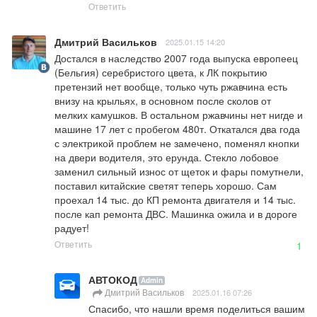
Ответить
Дмитрий Васильков
2025.01.15 14:20
Достался в наследство 2007 года выпуска европеец 
(Бельгия) серебристого цвета, к ЛК покрытию 
претензий нет вообще, только чуть ржавчина есть 
внизу на крыльях, в основном после сколов от 
мелких камушков. В остальном ржавчины нет нигде и 
машине 17 лет с пробегом 480т. Откатался два года 
с электрикой проблем не замечено, поменял кнопки 
на двери водителя, это ерунда. Стекло лобовое 
заменил сильный износ от щеток и фары помутнели, 
поставил китайские светят теперь хорошо. Сам 
проехал 14 тыс. до КП ремонта двигателя и 14 тыс. 
после кап ремонта ДВС. Машинка ожила и в дороге 
радует!
Ответить
1
АВТОКОД
Admin
Дмитрий Васильков
2025.01.16 07:26
Спасибо, что нашли время поделиться вашим 