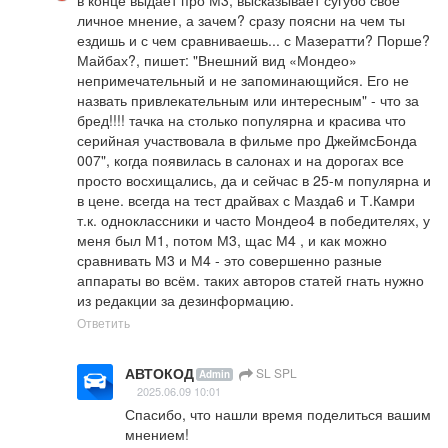
в конце выдаёт про М3, высказывает сугубо своё 
личное мнение, а зачем? сразу поясни на чем ты 
ездишь и с чем сравниваешь... с Мазератти? Порше? 
Майбах?, пишет: "Внешний вид «Мондео» 
непримечательный и не запоминающийся. Его не 
назвать привлекательным или интересным" - что за 
бред!!!! тачка на столько популярна и красива что 
серийная участвовала в фильме про ДжеймсБонда 
007", когда появилась в салонах и на дорогах все 
просто восхищались, да и сейчас в 25-м популярна и 
в цене. всегда на тест драйвах с Мазда6 и Т.Камри 
т.к. одноклассники и часто Мондео4 в победителях, у 
меня был М1, потом М3, щас М4 , и как можно 
сравнивать М3 и М4 - это совершенно разные 
аппараты во всём. таких авторов статей гнать нужно 
из редакции за дезинформацию.
Ответить
АВТОКОД
SL SPL
Admin
2025.06.09 10:01
Спасибо, что нашли время поделиться вашим 
мнением!