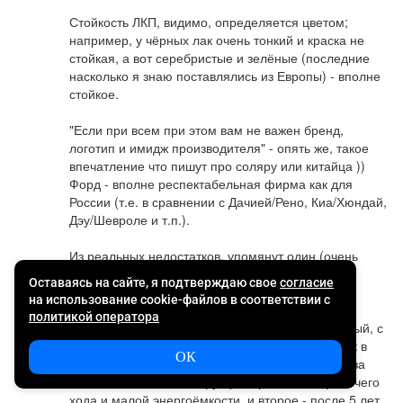
Стойкость ЛКП, видимо, определяется цветом; 
например, у чёрных лак очень тонкий и краска не 
стойкая, а вот серебристые и зелёные (последние 
насколько я знаю поставлялись из Европы) - вполне 
стойкое. 

"Если при всем при этом вам не важен бренд, 
логотип и имидж производителя" - опять же, такое 
впечатление что пишут про соляру или китайца )) 
Форд - вполне респектабельная фирма как для 
России (т.е. в сравнении с Дачией/Рено, Киа/Хюндай, 
Дэу/Шевроле и т.п.).

Из реальных недостатков, упомянут один (очень 
маленький просвет при отсутствии хотя бы 
рудиментарного, как у той же Вольво, полного 
привода, что зимой означает постоянные 
застревания), два забыты (первое это постоянный, с 
новья, неустранимый никакими ремонтами, стук в 
задней подвеске при переезде неровностей из-за 
особенностей её конструкции, крошечного рабочего 
хода и малой энергоёмкости, и второе - после 5 лет 