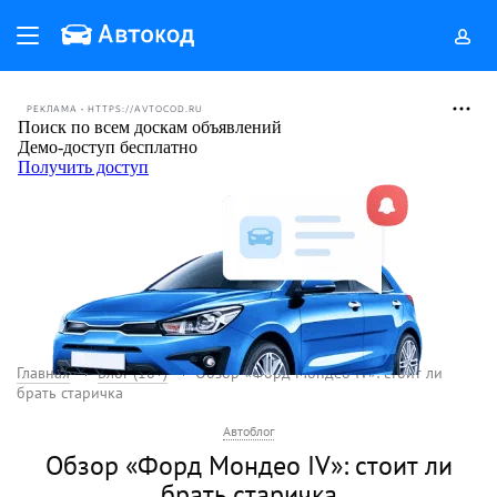
РЕКЛАМА • HTTPS://AVTOCOD.RU
Главная
Блог (18+)
Обзор «Форд Мондео IV»: стоит ли
брать старичка
Автоблог
Обзор «Форд Мондео IV»: стоит ли
брать старичка