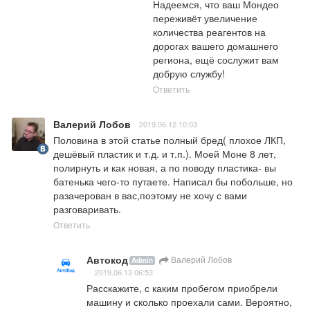
Надеемся, что ваш Мондео 
переживёт увеличение 
количества реагентов на 
дорогах вашего домашнего 
региона, ещё сослужит вам 
добрую службу!
Ответить
Валерий Лобов
2019.06.12 10:03
Половина в этой статье полный бред( плохое ЛКП, 
дешёвый пластик и т.д. и т.п.). Моей Моне 8 лет, 
полирнуть и как новая, а по поводу пластика- вы 
батенька чего-то путаете. Написал бы побольше, но 
разачерован в вас,поэтому не хочу с вами 
разговаривать.
Ответить
Автокод
Валерий Лобов
Admin
2019.06.13 06:53
Расскажите, с каким пробегом приобрели 
машину и сколько проехали сами. Вероятно, 