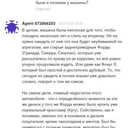
были и поломки у машины?
Ответить
Agent 673866253
2019.02.22 18:29
В целом, машина была неплохая для того, чтобы 
поездить несколько лет и слить на вторичку. Но не 
нужно ожидать от неё что она будет неубиваемой по 
агрегатам, как старые заднеприводные Форды 
(Гранада, Сиерра, Скорпио), которые уже 
рассыпались по кузову из-за коррозии, но всё равно 
упорно продолжали ездить. Или даже как Фокус II, 
который был простой и достаточно дубовый. То, что 
сегодня их увидеть в потоке машин уже довольно 
сложно, говорит о том же самом. 

На самом деле, главный недостаток этого 
автомобиля - что с определённого момента за эти 
же деньги у того же Форда можно было купить уже 
нормальный кроссовер (Кугу). Собственно, как я 
понимаю, именно это в основном и делали 
покупатели, кроме таксопарков и ментов. Был бы 
универсал с полным приводом, вероятно был бы 