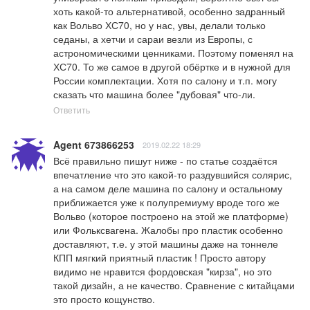
хоть какой-то альтернативой, особенно задранный 
как Вольво ХС70, но у нас, увы, делали только 
седаны, а хетчи и сараи везли из Европы, с 
астрономическими ценниками. Поэтому поменял на 
ХС70. То же самое в другой обёртке и в нужной для 
России комплектации. Хотя по салону и т.п. могу 
сказать что машина более "дубовая" что-ли.
Ответить
Agent 673866253
2019.02.22 18:29
Всё правильно пишут ниже - по статье создаётся 
впечатление что это какой-то раздувшийся солярис, 
а на самом деле машина по салону и остальному 
приближается уже к полупремиуму вроде того же 
Вольво (которое построено на этой же платформе) 
или Фольксвагена. Жалобы про пластик особенно 
доставляют, т.е. у этой машины даже на тоннеле 
КПП мягкий приятный пластик ! Просто автору 
видимо не нравится фордовская "кирза", но это 
такой дизайн, а не качество. Сравнение с китайцами 
это просто кощунство.
