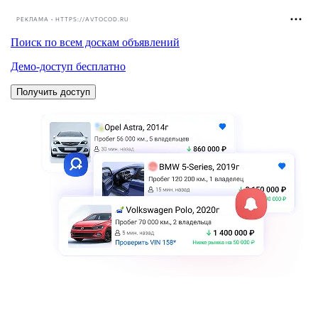
РЕКЛАМА • HTTPS://AVTOCOD.RU