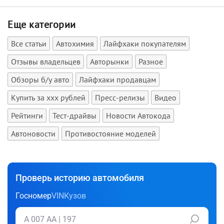
Еще категории
Все статьи
Автохимия
Лайфхаки покупателям
Отзывы владельцев
Авторынки
Разное
Обзоры б/у авто
Лайфхаки продавцам
Купить за xxx рублей
Пресс-релизы
Видео
Рейтинги
Тест-драйвы
Новости Автокода
Автоновости
Противостояние моделей
Проверь историю автомобиля
Госномер
VIN
Кузов