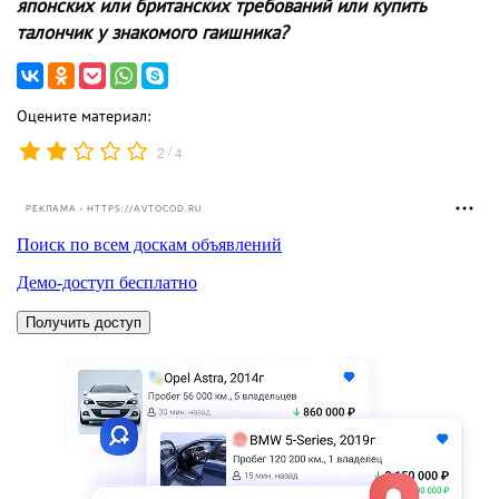
японских или британских требований или купить
талончик у знакомого гаишника?
Оцените материал:
/
2
4
РЕКЛАМА • HTTPS://AVTOCOD.RU