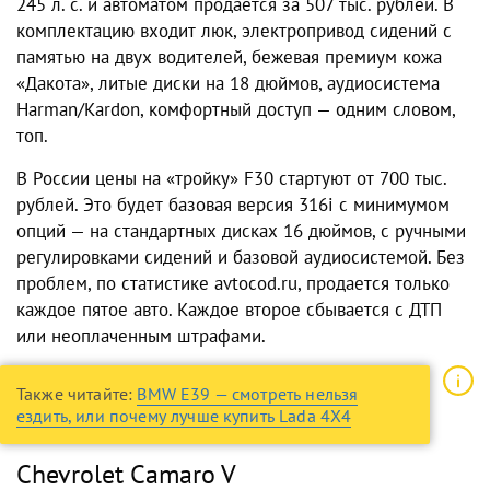
245 л. с. и автоматом продается за 507 тыс. рублей. В
комплектацию входит люк, электропривод сидений с
памятью на двух водителей, бежевая премиум кожа
«Дакота», литые диски на 18 дюймов, аудиосистема
Harman/Kardon, комфортный доступ — одним словом,
топ.
В России цены на «тройку» F30 стартуют от 700 тыс.
рублей. Это будет базовая версия 316i с минимумом
опций — на стандартных дисках 16 дюймов, с ручными
регулировками сидений и базовой аудиосистемой. Без
проблем, по статистике avtocod.ru, продается только
каждое пятое авто. Каждое второе сбывается с ДТП
или неоплаченным штрафами.
Также читайте:
BMW E39 — смотреть нельзя
ездить, или почему лучше купить Lada 4X4
Chevrolet Camaro V