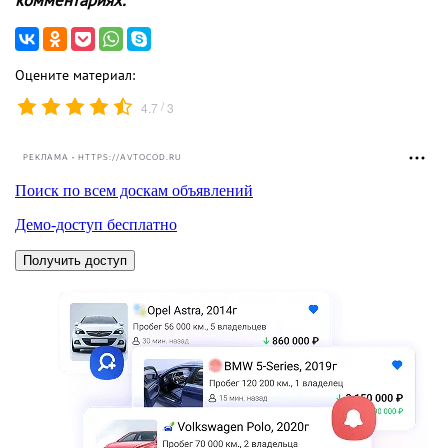
Оцените материал:
/
4.7
3
РЕКЛАМА • HTTPS://AVTOCOD.RU