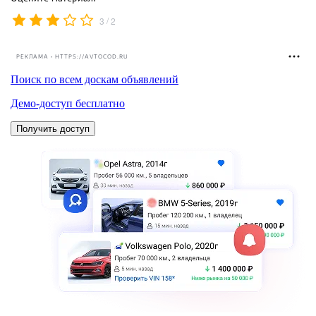
/
3
2
РЕКЛАМА • HTTPS://AVTOCOD.RU