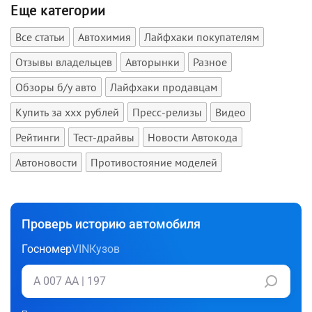
Еще категории
Все статьи
Автохимия
Лайфхаки покупателям
Отзывы владельцев
Авторынки
Разное
Обзоры б/у авто
Лайфхаки продавцам
Купить за xxx рублей
Пресс-релизы
Видео
Рейтинги
Тест-драйвы
Новости Автокода
Автоновости
Противостояние моделей
Проверь историю автомобиля
Госномер
VIN
Кузов