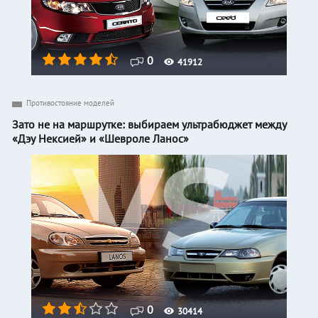
0
41912
Противостояние моделей
Зато не на маршрутке: выбираем ультрабюджет между
«Дэу Нексией» и «Шевроле Ланос»
0
30414