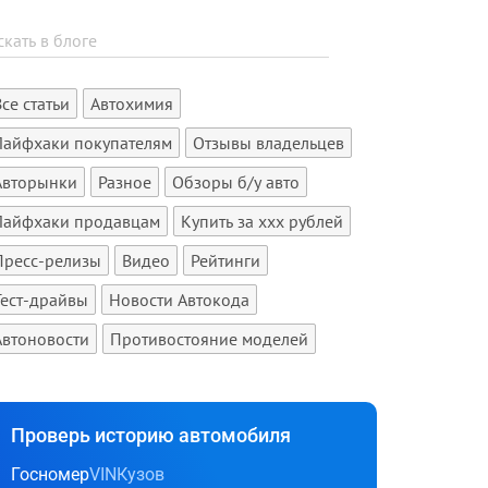
Все статьи
Автохимия
Лайфхаки покупателям
Отзывы владельцев
Авторынки
Разное
Обзоры б/у авто
Лайфхаки продавцам
Купить за xxx рублей
Пресс-релизы
Видео
Рейтинги
Тест-драйвы
Новости Автокода
Автоновости
Противостояние моделей
Проверь историю автомобиля
Госномер
VIN
Кузов