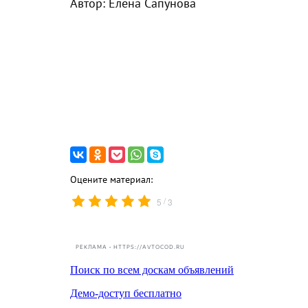
Автор: Елена Сапунова
Оцените материал:
/
5
3
РЕКЛАМА • HTTPS://AVTOCOD.RU