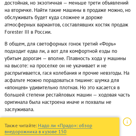
достойная, но экзотичная — меньше трети объявлений
на вторичке. Найти такие машины в продаже можно, но
обслуживать будет куда сложнее и дороже
атмосферных вариантов, составлявших костяк продаж
Forester III в России.
В общем, для светофорных гонок третий «Форь»
подходит едва ли, а вот для комфортной езды по
убитым дорогам — вполне. Плавность хода у машины
на высоте: на проселке он не укачивает и не
распрыгивается, гася колебания и прочие невзгоды. На
асфальте можно порадоваться тишине: шумка для
«японцев» удивительно плотная. Но это касается в
большей степени рестайловых машин — ходовая часть
оригинала была настроена иначе и похвалы не
заслуживала.
Также читайте:
Надо ли «Прадо»: обзор
внедорожника в кузове 150