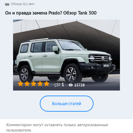
Обзоры б/у авто
Он и правда замена Prado? Обзор Tank 300
1
15728
Больше статей
Комментарии могут оставлять только авторизованные
пользователи.