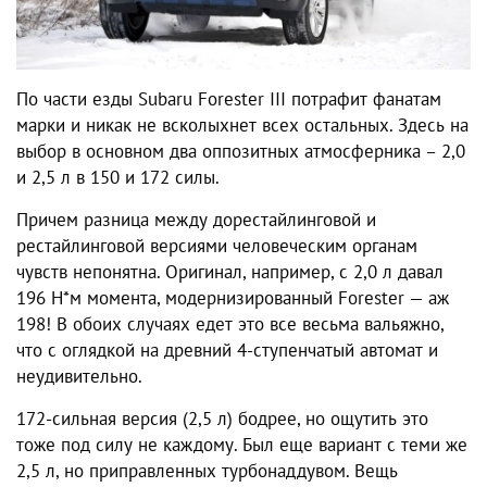
По части езды Subaru Forester III потрафит фанатам
марки и никак не всколыхнет всех остальных. Здесь на
выбор в основном два оппозитных атмосферника – 2,0
и 2,5 л в 150 и 172 силы.
Причем разница между дорестайлинговой и
рестайлинговой версиями человеческим органам
чувств непонятна. Оригинал, например, с 2,0 л давал
196 Н*м момента, модернизированный Forester — аж
198! В обоих случаях едет это все весьма вальяжно,
что с оглядкой на древний 4-ступенчатый автомат и
неудивительно.
172-сильная версия (2,5 л) бодрее, но ощутить это
тоже под силу не каждому. Был еще вариант с теми же
2,5 л, но приправленных турбонаддувом. Вещь