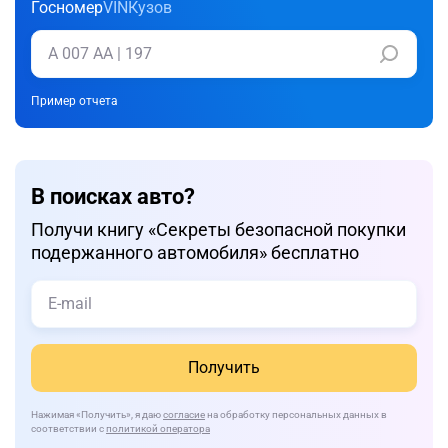
Госномер
VIN
Кузов
Пример отчета
В поисках авто?
Получи книгу «Cекреты безопасной покупки
подержанного автомобиля» бесплатно
Получить
Нажимая
«Получить»
, я даю
согласие
на обработку персональных данных в
соответствии с
политикой оператора