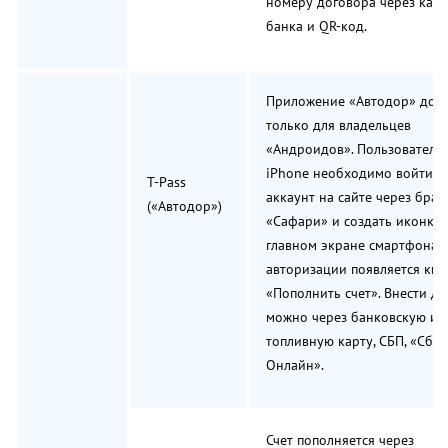
номеру договора через карт
банка и QR-код.
Приложение «Автодор» дос
только для владельцев
«Андроидов». Пользователя
iPhone необходимо войти в
T-Pass
аккаунт на сайте через брау
(«Автодор»)
«Сафари» и создать иконку 
главном экране смартфона. 
авторизации появляется кно
«Пополнить счет». Внести де
можно через банковскую ил
топливную карту, СБП, «Сбе
Онлайн».
Счет пополняется через