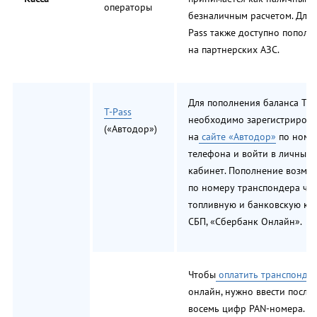
операторы
безналичным расчетом. Для 
Pass также доступно пополн
на партнерских АЗС.
Для пополнения баланса T-p
T-Pass
необходимо зарегистрирова
(«Автодор»)
на
сайте «Автодор»
по номе
телефона и войти в личный
кабинет. Пополнение возмо
по номеру транспондера че
топливную и банковскую кар
СБП, «Сбербанк Онлайн».
Чтобы
оплатить транспонде
онлайн, нужно ввести после
восемь цифр PAN-номера.