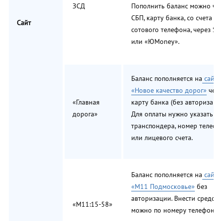
ЗСД
Пополнить баланс можно че
СБП, карту банка, со счета
Сайт
сотового телефона, через Sb
или «ЮMoney».
Баланс пополняется на
сайте
«Новое качество дорог»
чер
«Главная
карту банка (без авторизаци
дорога»
Для оплаты нужно указать P
транспондера, номер телеф
или лицевого счета.
Баланс пополняется на
сайте
«М11 Подмосковье»
без
авторизации. Внести средст
«М11:15-58»
можно по номеру телефона 