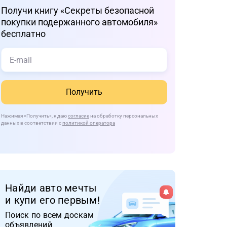
Получи книгу «Cекреты безопасной
покупки подержанного автомобиля»
бесплатно
Получить
Нажимая
«Получить»
, я даю
согласие
на обработку персональных
данных в соответствии с
политикой оператора
Найди авто мечты
и купи его первым!
Поиск по всем доскам
объявлений