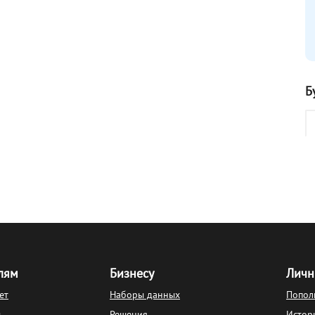
Б
лям
Бизнесу
Личн
ет
Наборы данных
Попол
ы
Решения
Истор