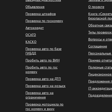
Объявления
О проекте
Проверка штрафов
Книга «Секрет
безопасной по
Проверка по госномеру
Обратная связ
Автокредит
Типы проверок
ОСАГО
Вопросы и отв
КАСКО
Соглашение
Проверка авто по базе
ГИБДД
Персональные
Пробить авто по ВИН
Пример отчета
Пробить авто по гос
Полезные стат
номеру
Лицензионное
Проверка авто на ДТП
Предложения 
Проверка авто на розыск
IT-аккредитац
Проверка авто на
Подразделени
ограничения
Проверка мотоцикла по
гос номеру и вину