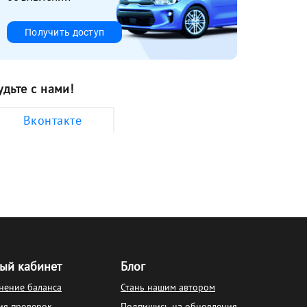
Получить доступ
удьте с нами!
Вконтакте
ый кабинет
Блог
нение баланса
Стань нашим автором
ия проверок
Подпишись на обновления