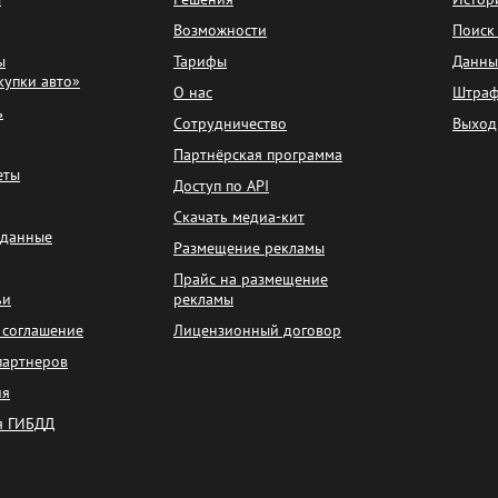
Возможности
Поиск
ы
Тарифы
Данны
купки авто»
О нас
Штра
ь
Сотрудничество
Выход
Партнёрская программа
еты
Доступ по API
Скачать медиа-кит
 данные
Размещение рекламы
Прайс на размещение
ьи
рекламы
 соглашение
Лицензионный договор
партнеров
ия
я ГИБДД