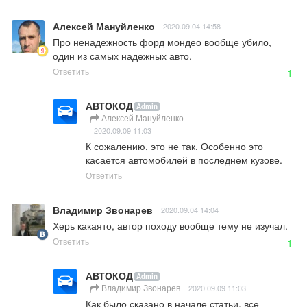
Алексей Мануйленко
2020.09.04 14:58
Про ненадежность форд мондео вообще убило, 
один из самых надежных авто.
Ответить
1
АВТОКОД
Admin
Алексей Мануйленко
2020.09.09 11:03
К сожалению, это не так. Особенно это 
касается автомобилей в последнем кузове.
Ответить
Владимир Звонарев
2020.09.04 14:04
Херь какаято, автор походу вообще тему не изучал.
Ответить
1
АВТОКОД
Admin
Владимир Звонарев
2020.09.09 11:03
Как было сказано в начале статьи, все 