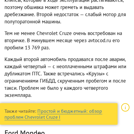
клипсы, которые в ходе эксплуатации растягиваются,
поэтому обшивка может греметь и выдавать
дребезжание. Второй недостаток — слабый мотор для
полуторатонной машины.
Тем не менее Chevrolet Cruze очень востребован на
вторичке. В минувшем месяце через avtocod.ru его
пробили 13 769 раз.
Каждый второй автомобиль продавался после аварии,
каждый четвертый — с неоплаченными штрафами или
дубликатом ПТС. Также встречались «Крузы» с
ограничениями ГИБДД, скрученным пробегом и после
такси. Проблем не было у каждого четвертого
экземпляра.
Также читайте:
Простой и бюджетный: обзор
проблем Chevrolet Cruze I
Ford Mondeo