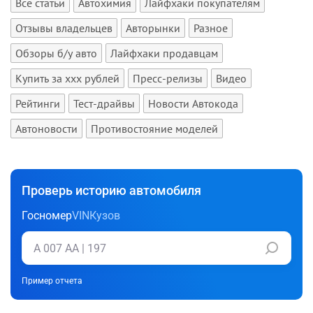
Все статьи
Автохимия
Лайфхаки покупателям
Отзывы владельцев
Авторынки
Разное
Обзоры б/у авто
Лайфхаки продавцам
Купить за xxx рублей
Пресс-релизы
Видео
Рейтинги
Тест-драйвы
Новости Автокода
Автоновости
Противостояние моделей
Проверь историю автомобиля
Госномер
VIN
Кузов
Пример отчета