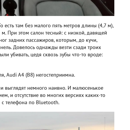
о есть там без малого пять метров длины (4,7 м),
 м. При этом салон тесный: с низкой, давящей
ог задних пассажиров, которым, до кучи,
нель. Довелось однажды везти сзади троих
ли убивать, цедя сквозь зубы что-то вроде:
я, Audi A4 (B8) негостеприимна.
они выглядят немного наивно. И малюсенькое
м, и отсутствие во многих версиях каких-то
с телефона по Bluetooth.