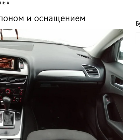
ьных.
салоном и оснащением
Б