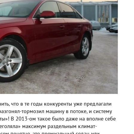
нить, что в те годы конкуренты уже предлагали
разгонял-тормозил машину в потоке, и систему
ты»! В 2013-ом такое было даже на вполне себе
щеголяла» максимум раздельным климат-
сем понятно, это премиальный седан или