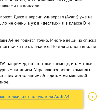
тавками на консоли.
может. Даже в версии универсал (Avant) уже на
ыло не очень, а уж в «десятых» и в классе D и
ям A4 не годится точно. Многие вещи из списка
твом тачка не отличается. Но для эгоиста вполне
MW, например, но это тоже «немец», и там тоже
гурным катанием. Управляется остро, команды
рить, так что желание обладать этой машиной
тное.
рые поджидают покупателя Audi A4