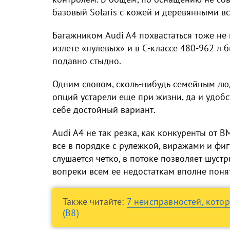
базовый Solaris с кожей и деревянными вс
Багажником Audi A4 похвастаться тоже не 
излете «нулевых» и в С-классе 480-962 л б
подавно стыдно.
Одним словом, сколь-нибудь семейным люд
опций устарели еще при жизни, да и удобс
себе достойный вариант.
Audi A4 не так резка, как конкуренты от B
все в порядке с рулежкой, виражами и фи
слушается четко, в потоке позволяет шуст
вопреки всем ее недостаткам вполне поня
Также читайте:
7 неисправностей, кото
(В8)