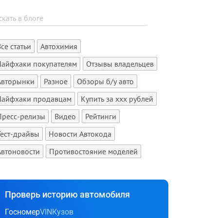
Все статьи
Автохимия
Лайфхаки покупателям
Отзывы владельцев
Авторынки
Разное
Обзоры б/у авто
Лайфхаки продавцам
Купить за xxx рублей
Пресс-релизы
Видео
Рейтинги
Тест-драйвы
Новости Автокода
Автоновости
Противостояние моделей
Проверь историю автомобиля
Госномер
VIN
Кузов