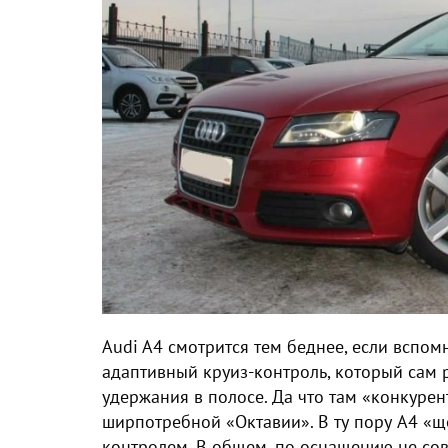
Audi A4 смотрится тем беднее, если вспом
адаптивный круиз-контроль, который сам 
удержания в полосе. Да что там «конкурен
ширпотребной «Октавии». В ту пору А4 «
контролем. В общем, по оснащению не сов