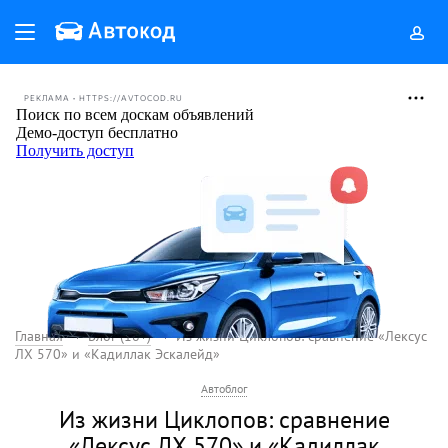
РЕКЛАМА • HTTPS://AVTOCOD.RU
Главная
Блог (18+)
Из жизни Циклопов: сравнение «Лексус
ЛХ 570» и «Кадиллак Эскалейд»
Автоблог
Из жизни Циклопов: сравнение
«Лексус ЛХ 570» и «Кадиллак