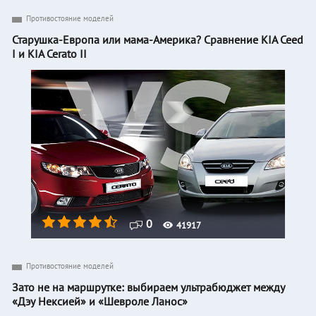
Противостояние моделей
Старушка-Европа или мама-Америка? Сравнение KIA Ceed
I и KIA Cerato II
0
41917
Противостояние моделей
Зато не на маршрутке: выбираем ультрабюджет между
«Дэу Нексией» и «Шевроле Ланос»