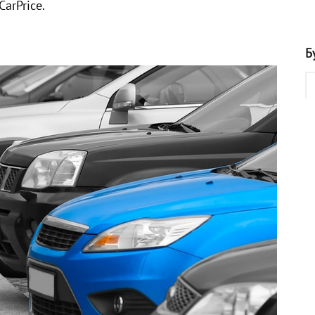
arPrice.
Б