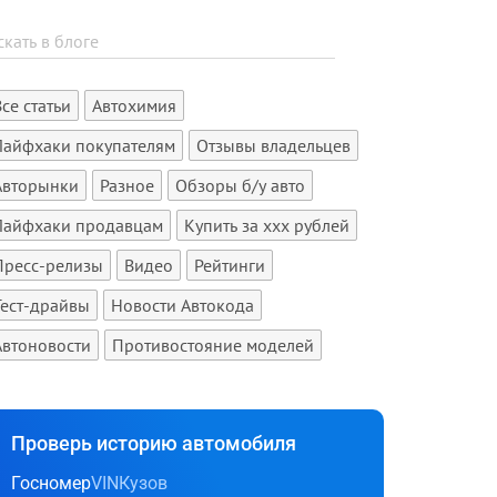
Все статьи
Автохимия
Лайфхаки покупателям
Отзывы владельцев
Авторынки
Разное
Обзоры б/у авто
Лайфхаки продавцам
Купить за xxx рублей
Пресс-релизы
Видео
Рейтинги
Тест-драйвы
Новости Автокода
Автоновости
Противостояние моделей
Проверь историю автомобиля
Госномер
VIN
Кузов