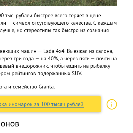
 тыс. рублей быстрее всего теряет в цене
или — символ отсутствующего качества. С каждым
лучше, но стереотипы так быстро из сознания
веющих машин — Lada 4x4. Выезжая из салона,
ерез три года — на 40%, а через пять — почти на
дешевый внедорожник, чтобы ездить на рыбалку
дером рейтингов подержанных SUV.
ra и семейство Granta.
орка иномарок за 100 тысяч рублей
ионов