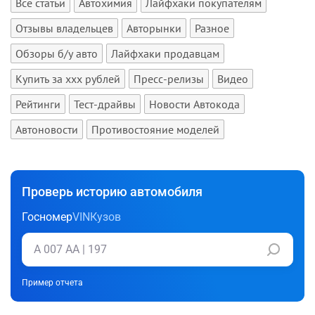
Все статьи
Автохимия
Лайфхаки покупателям
Отзывы владельцев
Авторынки
Разное
Обзоры б/у авто
Лайфхаки продавцам
Купить за xxx рублей
Пресс-релизы
Видео
Рейтинги
Тест-драйвы
Новости Автокода
Автоновости
Противостояние моделей
Проверь историю автомобиля
Госномер
VIN
Кузов
Пример отчета