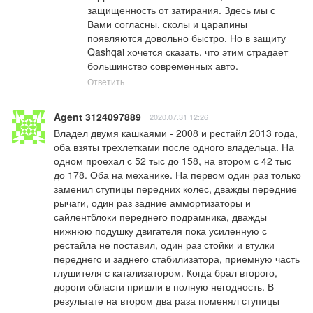
защищенность от затирания. Здесь мы с 
Вами согласны, сколы и царапины 
появляются довольно быстро. Но в защиту 
Qashqai хочется сказать, что этим страдает 
большинство современных авто.
Ответить
Agent 3124097889
2020.07.31 12:26
Владел двумя кашкаями - 2008 и рестайл 2013 года, 
оба взяты трехлетками после одного владельца. На 
одном проехал с 52 тыс до 158, на втором с 42 тыс 
до 178. Оба на механике. На первом один раз только 
заменил ступицы передних колес, дважды передние 
рычаги, один раз задние аммортизаторы и 
сайлентблоки переднего подрамника, дважды 
нижнюю подушку двигателя пока усиленную с 
рестайла не поставил, один раз стойки и втулки 
переднего и заднего стабилизатора, приемную часть 
глушителя с катализатором. Когда брал второго, 
дороги области пришли в полную негодность. В 
результате на втором два раза поменял ступицы 