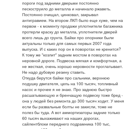
пороги под задними дверьми постоянно 
пескоструило до металла и начинало ржаветь. 
Постоянно очищал, цинковал, закрывал 
антигравием. На втором ЛКП было еще хуже, чем на 
первом - к моменту продажи уплотнители багажника 
протерли краску до металла, уплотнители дверей 
всего лишь до грунта. Байки про опорники были 
актуальны только для самых первых 2007 года 
выпуска. И с каких пор он в поворотах не кренится? 
К тому же "козлит" задним мостом в поворотах на 
неровной дороге. Подвеска мягкая и комфортная, а 
не жесткая, очень хорошо неровности проглатывает. 
Не надо дубовую резину ставить.

Откуда берутся байки про сальники, верхнюю 
подушку двигателя, цепь на 100 тысяч, топливный 
насос и прочее я не знаю. Про заднюю быстро 
расшатывающую и бренчащую подвеску тоже бред - 
она у людей без ремонта до 300 тысяч ходит. У меня 
если бы развальные болты не закисли, тоже не 
полез бы туда. А вот аммортизаторы задние только 
60 тысяч выхаживают на наших дорогах, 
сайлентблоки переднего подрамника 100 тыс, 