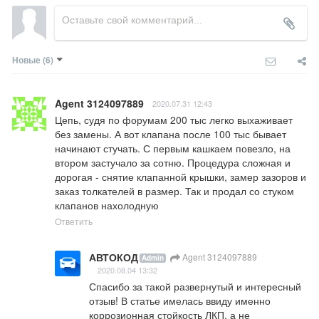
Новые
(6)
Agent 3124097889
2020.07.31 12:43
Цепь, судя по форумам 200 тыс легко выхаживает 
без замены. А вот клапана после 100 тыс бывает 
начинают стучать. С первым кашкаем повезло, на 
втором застучало за сотню. Процедура сложная и 
дорогая - снятие клапанной крышки, замер зазоров и 
заказ толкателей в размер. Так и продал со стуком 
клапанов нахолодную
Ответить
АВТОКОД
Agent 3124097889
Admin
2020.08.04 13:32
Спасибо за такой развернутый и интересный 
отзыв! В статье имелась ввиду именно 
коррозионная стойкость ЛКП, а не 