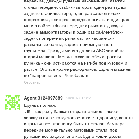
передние, дважды рулевые наконечники, дважды 
стойки передних стабилизаторов, один раз втулки 
заднего стабилизатора, один раз сайлентблоки 
подрамника, один раз передние рычаги и один раз 
менял сайлентблоки передних рычагов, дважды 
задние аммортизаторы и один раз сайлентблоки 
задних поперечных рычагов, так как закисли 
развальные болты, варили приемную часть 
глушителя. Трижды менял датчики АБС зимой на 
второй машине. Менял также на обеих тросики 
ручника - они истираются на изгибе под кузовом и 
рвутся. Это все кроме расходников. Ездили машины 
по "направлениям" Ленобласти.
Ответить
Agent 3124097889
2020.07.31 12:26
Ерунда полная. 

 ЛКП как раз у Кашкая отвратительное - любая 
чиркнувшая ветка кустов оставляет царапину, капоты 
и крылья все вкрапинку были от сколов, бампера 
передние моментально матовыми стали, под 
ручками все зацарапано как будто кошки драли, 