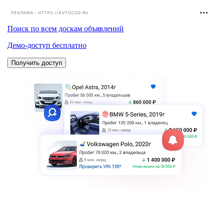
РЕКЛАМА • HTTPS://AVTOCOD.RU