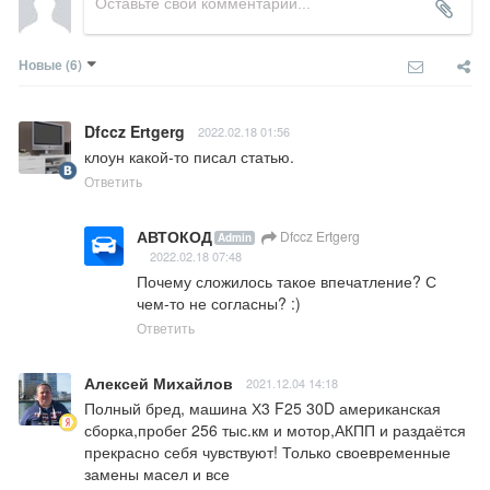
Новые
(6)
Dfccz Ertgerg
2022.02.18 01:56
клоун какой-то писал статью.
Ответить
АВТОКОД
Dfccz Ertgerg
Admin
2022.02.18 07:48
Почему сложилось такое впечатление? С 
чем-то не согласны? :)
Ответить
Алексей Михайлов
2021.12.04 14:18
Полный бред, машина Х3 F25 30D американская 
сборка,пробег 256 тыс.км и мотор,АКПП и раздаётся 
прекрасно себя чувствуют! Только своевременные 
замены масел и все