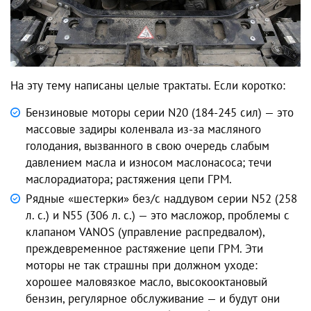
На эту тему написаны целые трактаты. Если коротко:
Бензиновые моторы серии N20 (184-245 сил) — это
массовые задиры коленвала из-за масляного
голодания, вызванного в свою очередь слабым
давлением масла и износом маслонасоса; течи
маслорадиатора; растяжения цепи ГРМ.
Рядные «шестерки» без/с наддувом серии N52 (258
л. с.) и N55 (306 л. с.) — это масложор, проблемы с
клапаном VANOS (управление распредвалом),
преждевременное растяжение цепи ГРМ. Эти
моторы не так страшны при должном уходе:
хорошее маловязкое масло, высокооктановый
бензин, регулярное обслуживание — и будут они