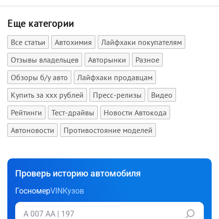
Еще категории
Все статьи
Автохимия
Лайфхаки покупателям
Отзывы владельцев
Авторынки
Разное
Обзоры б/у авто
Лайфхаки продавцам
Купить за xxx рублей
Пресс-релизы
Видео
Рейтинги
Тест-драйвы
Новости Автокода
Автоновости
Противостояние моделей
Проверь историю автомобиля
Госномер
VIN
Кузов