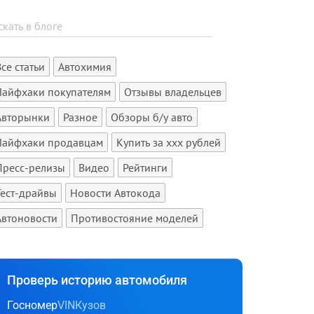
Все статьи
Автохимия
Лайфхаки покупателям
Отзывы владельцев
Авторынки
Разное
Обзоры б/у авто
Лайфхаки продавцам
Купить за xxx рублей
Пресс-релизы
Видео
Рейтинги
Тест-драйвы
Новости Автокода
Автоновости
Противостояние моделей
Проверь историю автомобиля
Госномер
VIN
Кузов