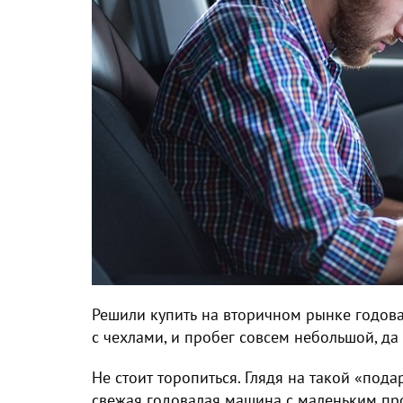
Решили
купить на вторичном рынке годов
с чехлами, и пробег совсем небольшой, да
Не стоит торопиться. Глядя на такой «подар
свежая
годовалая машина с маленьким пр