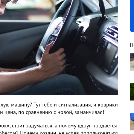
П
алую машину
? Тут тебе и сигнализация, и коврики
 и цена, по сравнению с новой, заманчивая!
ок», стоит задуматься, а
почему вдруг продается
обегом?
Почему хозяин, не успев попользоваться