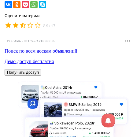
Оцените материал:
/
2.9
17
РЕКЛАМА • HTTPS://AVTOCOD.RU