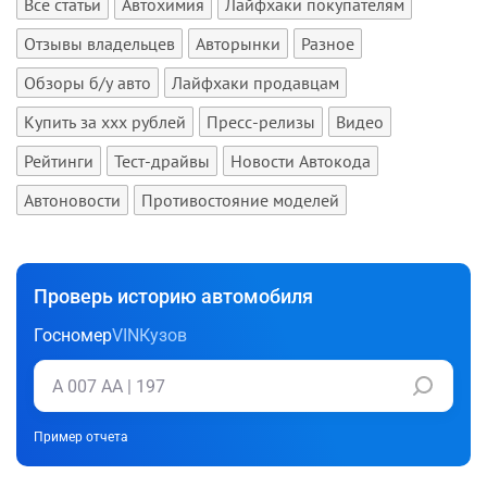
Все статьи
Автохимия
Лайфхаки покупателям
Отзывы владельцев
Авторынки
Разное
Обзоры б/у авто
Лайфхаки продавцам
Купить за xxx рублей
Пресс-релизы
Видео
Рейтинги
Тест-драйвы
Новости Автокода
Автоновости
Противостояние моделей
Проверь историю автомобиля
Госномер
VIN
Кузов
Пример отчета