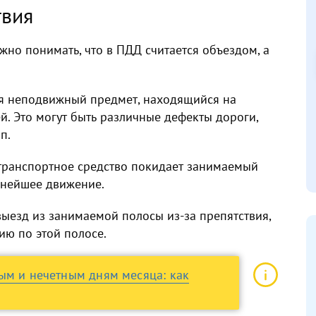
твия
жно понимать, что в ПДД считается объездом, а
я неподвижный предмет, находящийся на
. Это могут быть различные дефекты дороги,
п.
 транспортное средство покидает занимаемый
ьнейшее движение.
выезд из занимаемой полосы из-за препятствия,
ю по этой полосе.
ым и нечетным дням месяца: как