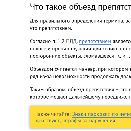
Что такое объезд препятс
Для правильного определения термина, ва
что препятствием.
Согласно п. 1.2 ПДД,
препятствием
являетс
полосе и препятствующий движению по ней
посторонние объекты, сломавшееся ТС и т. 
Объездом считается маневр, при котором
ряд из-за невозможности продолжать дал
Таким образом, объезд препятствия – это 
которое мешает дальнейшему передвижени
Также читайте:
Знаки парковки по четн
действуют, штрафы за нарушения