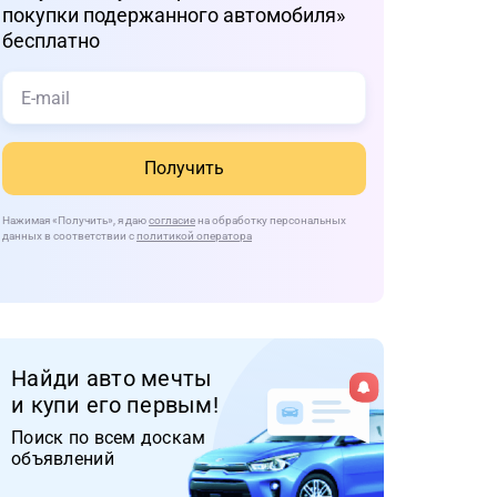
покупки подержанного автомобиля»
бесплатно
Получить
Нажимая
«Получить»
, я даю
согласие
на обработку персональных
данных в соответствии с
политикой оператора
Найди авто мечты
и купи его первым!
Поиск по всем доскам
объявлений