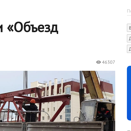
и «Объезд
46307