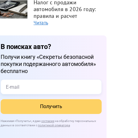
Налог с продажи
автомобиля в 2026 году:
правила и расчет
Читать
В поисках авто?
Получи книгу «Cекреты безопасной
покупки подержанного автомобиля»
бесплатно
Получить
Нажимая
«Получить»
, я даю
согласие
на обработку персональных
данных в соответствии с
политикой оператора