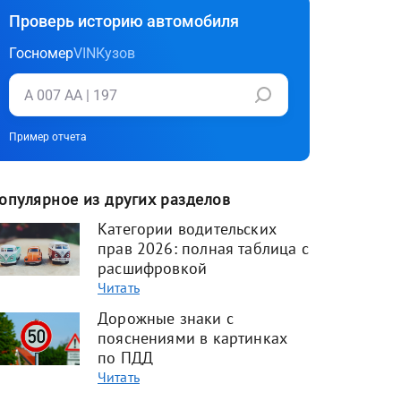
Проверь историю автомобиля
Госномер
VIN
Кузов
Пример отчета
опулярное из других разделов
Категории водительских
прав 2026: полная таблица с
расшифровкой
Читать
Дорожные знаки с
пояснениями в картинках
по ПДД
Читать