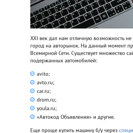
XXI век дал нам отличную возможность не в
город на авторынок. На данный момент п
Всемирной Сети. Существует множество са
подержанных автомобилей:
avito;
avto.ru;
car.ru;
drom.ru;
youla.ru;
«Автокод Объявления» и другие.
Еще проще
купить машину б/у
через
специ