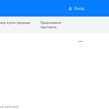
Вход
овор купли-продажи
Предложения
партнеров
док действий