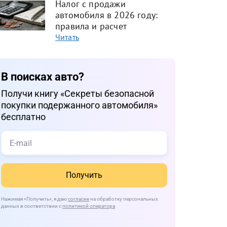
Налог с продажи
автомобиля в 2026 году:
правила и расчет
Читать
В поисках авто?
Получи книгу «Cекреты безопасной
покупки подержанного автомобиля»
бесплатно
Получить
Нажимая
«Получить»
, я даю
согласие
на обработку персональных
данных в соответствии с
политикой оператора