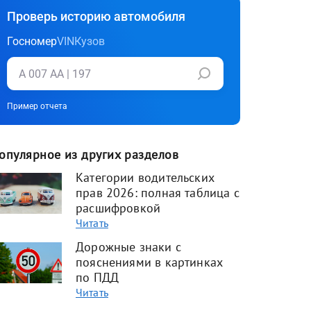
Проверь историю автомобиля
Госномер
VIN
Кузов
Пример отчета
опулярное из других разделов
Категории водительских
прав 2026: полная таблица с
расшифровкой
Читать
Дорожные знаки с
пояснениями в картинках
по ПДД
Читать