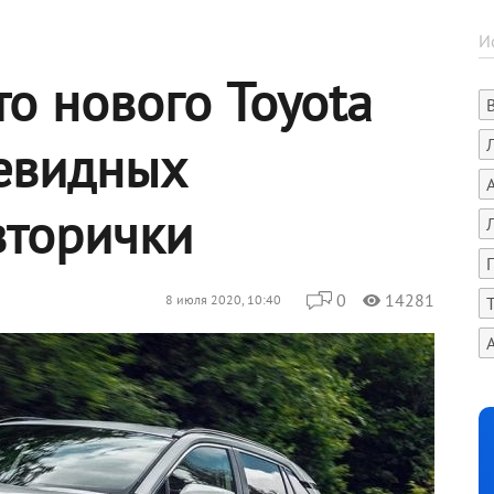
то нового Toyota
чевидных
вторички
0
14281
8 июля 2020, 10:40