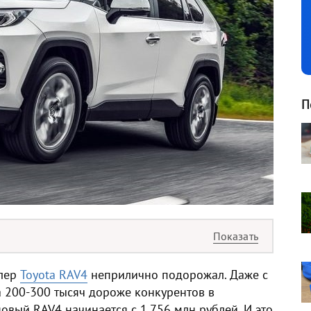
П
ллер
Toyota RAV4
неприлично подорожал. Даже с
а 200-300 тысяч дороже конкурентов в
овый RAV4 начинается с 1,756 млн рублей. И это