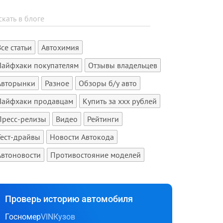
Все статьи
Автохимия
Лайфхаки покупателям
Отзывы владельцев
Авторынки
Разное
Обзоры б/у авто
Лайфхаки продавцам
Купить за xxx рублей
Пресс-релизы
Видео
Рейтинги
Тест-драйвы
Новости Автокода
Автоновости
Противостояние моделей
Проверь историю автомобиля
Госномер
VIN
Кузов